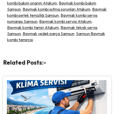
kombi bakım onarım Atakum
,
Baymak kombi bakım
Samsun
,
Baymak kombi ısıtma sorunları Atakum
,
Baymak
kombi petek temizliği Samsun
,
Baymak kombi servis
numarası Samsun
,
Baymak kombi servisi Atakum
,
Baymak kombi tamiri Atakum
,
Baymak teknik servis
Samsun
,
Baymak yedek parça Samsun
,
Samsun Baymak
kombi tamircisi
Related Posts:-