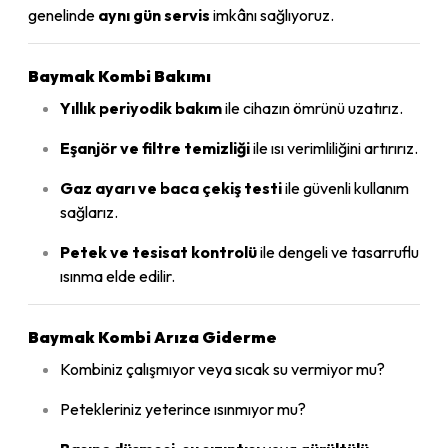
genelinde
aynı gün servis
imkânı sağlıyoruz.
Baymak Kombi Bakımı
Yıllık periyodik bakım
ile cihazın ömrünü uzatırız.
Eşanjör ve filtre temizliği
ile ısı verimliliğini artırırız.
Gaz ayarı ve baca çekiş testi
ile güvenli kullanım
sağlarız.
Petek ve tesisat kontrolü
ile dengeli ve tasarruflu
ısınma elde edilir.
Baymak Kombi Arıza Giderme
Kombiniz çalışmıyor veya sıcak su vermiyor mu?
Petekleriniz yeterince ısınmıyor mu?