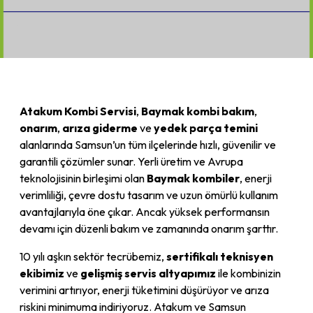
Atakum Kombi Servisi
,
Baymak kombi bakım
,
onarım
,
arıza giderme
ve
yedek parça temini
alanlarında Samsun’un tüm ilçelerinde hızlı, güvenilir ve
garantili çözümler sunar. Yerli üretim ve Avrupa
teknolojisinin birleşimi olan
Baymak kombiler
, enerji
verimliliği, çevre dostu tasarım ve uzun ömürlü kullanım
avantajlarıyla öne çıkar. Ancak yüksek performansın
devamı için düzenli bakım ve zamanında onarım şarttır.
10 yılı aşkın sektör tecrübemiz,
sertifikalı teknisyen
ekibimiz
ve
gelişmiş servis altyapımız
ile kombinizin
verimini artırıyor, enerji tüketimini düşürüyor ve arıza
riskini minimuma indiriyoruz. Atakum ve Samsun