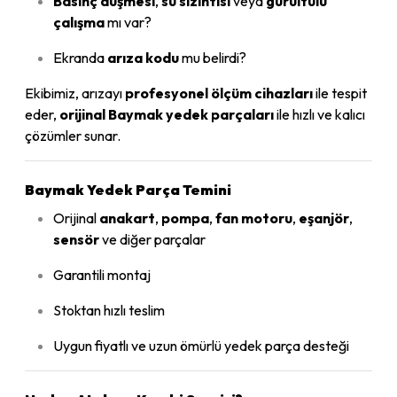
Basınç düşmesi
,
su sızıntısı
veya
gürültülü
çalışma
mı var?
Ekranda
arıza kodu
mu belirdi?
Ekibimiz, arızayı
profesyonel ölçüm cihazları
ile tespit
eder,
orijinal Baymak yedek parçaları
ile hızlı ve kalıcı
çözümler sunar.
Baymak Yedek Parça Temini
Orijinal
anakart
,
pompa
,
fan motoru
,
eşanjör
,
sensör
ve diğer parçalar
Garantili montaj
Stoktan hızlı teslim
Uygun fiyatlı ve uzun ömürlü yedek parça desteği