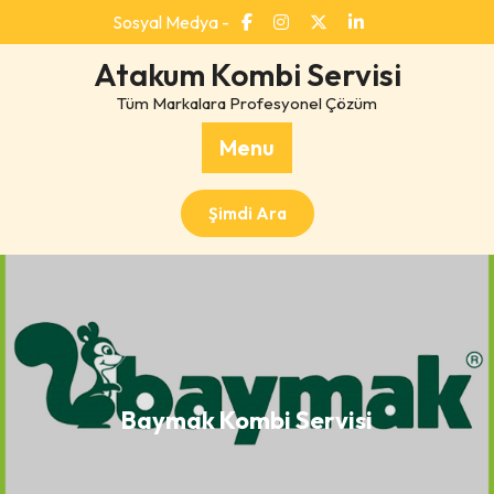
Skip
Sosyal Medya -
to
content
Atakum Kombi Servisi
Tüm Markalara Profesyonel Çözüm
Menu
Şimdi Ara
Baymak Kombi Servisi