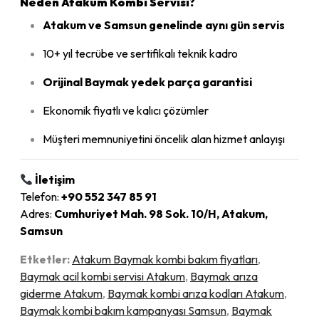
Neden Atakum Kombi Servisi?
Atakum ve Samsun genelinde aynı gün servis
10+ yıl tecrübe ve sertifikalı teknik kadro
Orijinal Baymak yedek parça garantisi
Ekonomik fiyatlı ve kalıcı çözümler
Müşteri memnuniyetini öncelik alan hizmet anlayışı
İletişim
Telefon:
+90 552 347 85 91
Adres:
Cumhuriyet Mah. 98 Sok. 10/H, Atakum,
Samsun
Etketler:
Atakum Baymak kombi bakım fiyatları
,
Baymak acil kombi servisi Atakum
,
Baymak arıza
giderme Atakum
,
Baymak kombi arıza kodları Atakum
,
Baymak kombi bakım kampanyası Samsun
,
Baymak