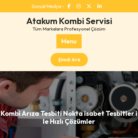
Skip
Sosyal Medya -
to
content
Atakum Kombi Servisi
Tüm Markalara Profesyonel Çözüm
Menu
Şimdi Ara
Kombi Arıza Tesbiti Nokta isabet Tesbitler i
le Hızlı Çözümler