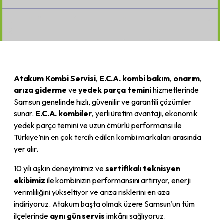
Atakum Kombi Servisi
,
E.C.A. kombi bakım
,
onarım
,
arıza giderme
ve
yedek parça temini
hizmetlerinde
Samsun genelinde hızlı, güvenilir ve garantili çözümler
sunar.
E.C.A. kombiler
, yerli üretim avantajı, ekonomik
yedek parça temini ve uzun ömürlü performansı ile
Türkiye’nin en çok tercih edilen kombi markaları arasında
yer alır.
10 yılı aşkın deneyimimiz ve
sertifikalı teknisyen
ekibimiz
ile kombinizin performansını artırıyor, enerji
verimliliğini yükseltiyor ve arıza risklerini en aza
indiriyoruz. Atakum başta olmak üzere Samsun’un tüm
ilçelerinde
aynı gün servis
imkânı sağlıyoruz.