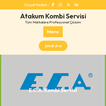
Skip
Sosyal Medya -
to
content
Atakum Kombi Servisi
Tüm Markalara Profesyonel Çözüm
Menu
Şimdi Ara
E.C.A. Kombi Servisi