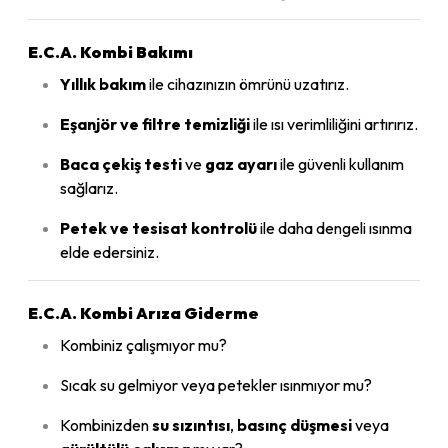
E.C.A. Kombi Bakımı
Yıllık bakım
ile cihazınızın ömrünü uzatırız.
Eşanjör ve filtre temizliği
ile ısı verimliliğini artırırız.
Baca çekiş testi
ve
gaz ayarı
ile güvenli kullanım
sağlarız.
Petek ve tesisat kontrolü
ile daha dengeli ısınma
elde edersiniz.
E.C.A. Kombi Arıza Giderme
Kombiniz çalışmıyor mu?
Sıcak su gelmiyor veya petekler ısınmıyor mu?
Kombinizden
su sızıntısı
,
basınç düşmesi
veya