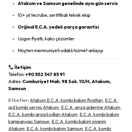
Atakum ve Samsun genelinde aynı gün servis
10+ yıl tecrübe, sertifikalı teknik ekip
Orijinal E.C.A. yedek parça garantisi
Uygun fiyatlı, kalıcı çözümler
Müşteri memnuniyeti odaklı hizmet anlayışı
İletişim
Telefon:
+90 552 347 85 91
Adres:
Cumhuriyet Mah. 98 Sok. 10/H, Atakum,
Samsun
Etketler:
Atakum E.C.A. kombi bakım fiyatları
,
E.C.A.
acil kombi servisi Atakum
,
E.C.A. arıza giderme Atakum
,
E.C.A. kombi arıza kodları Atakum
,
E.C.A. kombi bakım
kampanyası Samsun
,
E.C.A. kombi bakım onarım
Atakum
,
E.C.A. kombi bakım Samsun
,
E.C.A. kombi