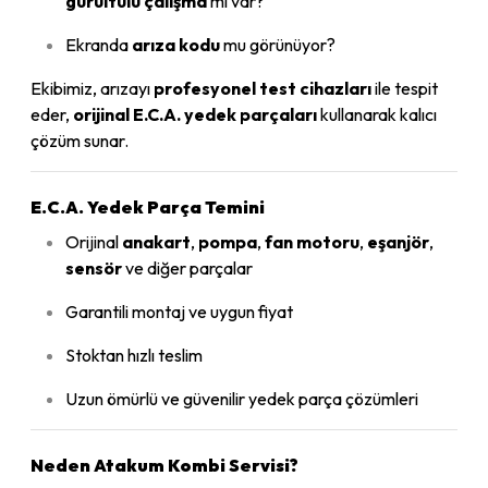
gürültülü çalışma
mı var?
Ekranda
arıza kodu
mu görünüyor?
Ekibimiz, arızayı
profesyonel test cihazları
ile tespit
eder,
orijinal E.C.A. yedek parçaları
kullanarak kalıcı
çözüm sunar.
E.C.A. Yedek Parça Temini
Orijinal
anakart
,
pompa
,
fan motoru
,
eşanjör
,
sensör
ve diğer parçalar
Garantili montaj ve uygun fiyat
Stoktan hızlı teslim
Uzun ömürlü ve güvenilir yedek parça çözümleri
Neden Atakum Kombi Servisi?