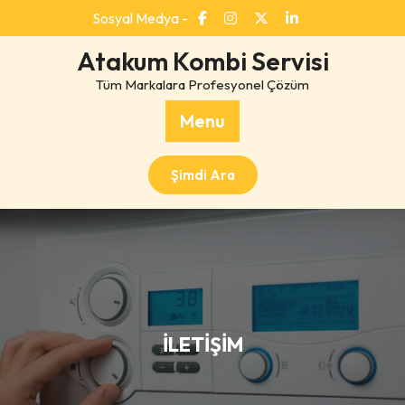
Skip
Sosyal Medya -
to
content
Atakum Kombi Servisi
Tüm Markalara Profesyonel Çözüm
Menu
Şimdi Ara
İLETİŞİM