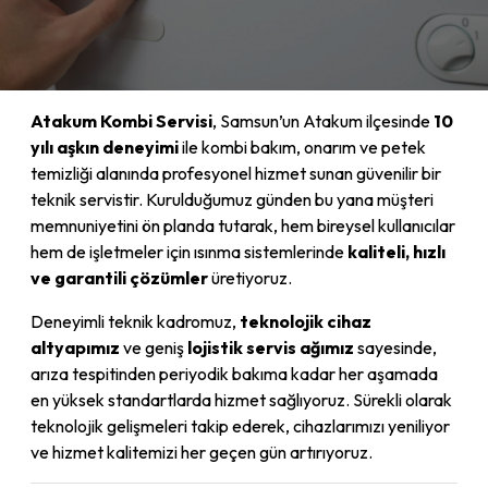
Atakum Kombi Servisi
, Samsun’un Atakum ilçesinde
10
yılı aşkın deneyimi
ile kombi bakım, onarım ve petek
temizliği alanında profesyonel hizmet sunan güvenilir bir
teknik servistir. Kurulduğumuz günden bu yana müşteri
memnuniyetini ön planda tutarak, hem bireysel kullanıcılar
hem de işletmeler için ısınma sistemlerinde
kaliteli, hızlı
ve garantili çözümler
üretiyoruz.
Deneyimli teknik kadromuz,
teknolojik cihaz
altyapımız
ve geniş
lojistik servis ağımız
sayesinde,
arıza tespitinden periyodik bakıma kadar her aşamada
en yüksek standartlarda hizmet sağlıyoruz. Sürekli olarak
teknolojik gelişmeleri takip ederek, cihazlarımızı yeniliyor
ve hizmet kalitemizi her geçen gün artırıyoruz.