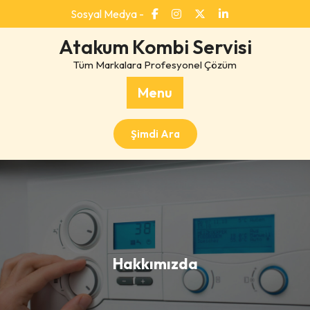
Skip
Sosyal Medya -
to
content
Atakum Kombi Servisi
Tüm Markalara Profesyonel Çözüm
Menu
Şimdi Ara
Hakkımızda