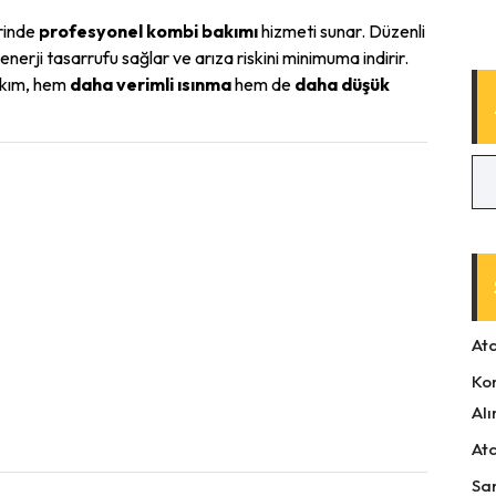
erinde
profesyonel kombi bakımı
hizmeti sunar. Düzenli
 enerji tasarrufu sağlar ve arıza riskini minimuma indirir.
bakım, hem
daha verimli ısınma
hem de
daha düşük
At
Ko
Alı
At
Sa