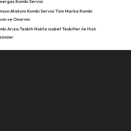
mergas Kombi Servisi
msun Atakum Kombi Servisi Tüm Marka Kombi
kım ve Onarımı
bi Arıza Tesbiti Nokta isabet Tesbitler ile Hızlı
zümler