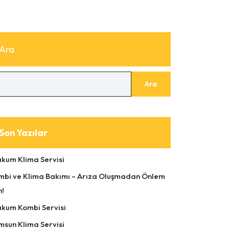
Ara
Ara
Son Yazılar
akum Klima Servisi
mbi ve Klima Bakımı – Arıza Oluşmadan Önlem
n!
akum Kombi Servisi
msun Klima Servisi