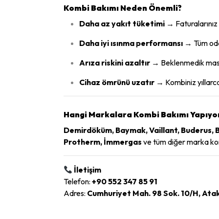
Kombi Bakımı Neden Önemli?
Daha az yakıt tüketimi
→ Faturalarınız
Daha iyi ısınma performansı
→ Tüm odal
Arıza riskini azaltır
→ Beklenmedik masra
Cihaz ömrünü uzatır
→ Kombiniz yıllarca
Hangi Markalara Kombi Bakımı Yapıyo
Demirdöküm, Baymak, Vaillant, Buderus, Bo
Protherm, İmmergas
ve tüm diğer marka kom
İletişim
Telefon:
+90 552 347 85 91
Adres:
Cumhuriyet Mah. 98 Sok. 10/H, At