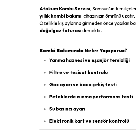
Atakum Kombi Servisi
, Samsun’un tüm ilçel
yıllık kombi bakımı
, cihazınızın ömrünü uzatır,
Özellikle kış aylarına girmeden önce yapılan 
doğalgaz faturası
demektir.
Kombi Bakımında Neler Yapıyoruz?
Yanma haznesi ve eşanjör temizliği
Filtre ve tesisat kontrolü
Gaz ayarı ve baca çekiş testi
Peteklerde ısınma performans testi
Su basıncı ayarı
Elektronik kart ve sensör kontrolü