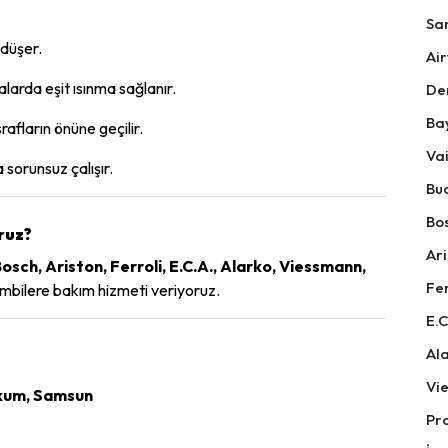
Sa
 düşer.
Air
arda eşit ısınma sağlanır.
De
Ba
fların önüne geçilir.
Vai
 sorunsuz çalışır.
Bu
Bos
ruz?
Ari
sch, Ariston, Ferroli, E.C.A., Alarko, Viessmann,
Fer
bilere bakım hizmeti veriyoruz.
E.C
Ala
Vi
akum, Samsun
Pr