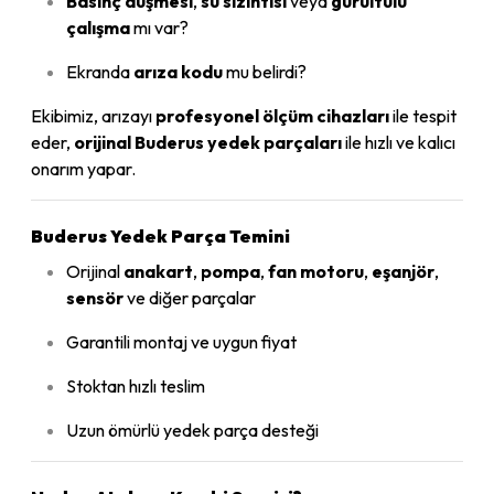
Basınç düşmesi
,
su sızıntısı
veya
gürültülü
çalışma
mı var?
Ekranda
arıza kodu
mu belirdi?
Ekibimiz, arızayı
profesyonel ölçüm cihazları
ile tespit
eder,
orijinal Buderus yedek parçaları
ile hızlı ve kalıcı
onarım yapar.
Buderus Yedek Parça Temini
Orijinal
anakart
,
pompa
,
fan motoru
,
eşanjör
,
sensör
ve diğer parçalar
Garantili montaj ve uygun fiyat
Stoktan hızlı teslim
Uzun ömürlü yedek parça desteği