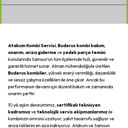
Atakum Kombi Servisi
,
Buderus kombi bakım
,
onarım
,
arıza giderme
ve
yedek parça temini
konularında Samsun’un tüm ilçelerinde hızlı, güvenilir ve
garantili hizmet sunar. Alman mühendisliğiyle üretilen
Buderus kombiler
, yüksek enerji verimliliği, dayanıklılık
ve sessiz çalışma özellikleri ile öne çıkar. Ancak bu
performansın devamı için düzenli bakım ve zamanında
onarım şarttır.
10 yılı aşkın deneyimimiz,
sertifikalı teknisyen
kadromuz
ve
teknolojik servis ekipmanlarımız
ile
kombinizin ömrünü uzatıyor, yakıt tasarrufu sağlıyor ve
arıza risklerini en aza indiriyoruz. Atakum ve Samsun