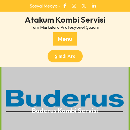
Skip
Sosyal Medya -
to
content
Atakum Kombi Servisi
Tüm Markalara Profesyonel Çözüm
Menu
Şimdi Ara
Buderus Kombi Servisi