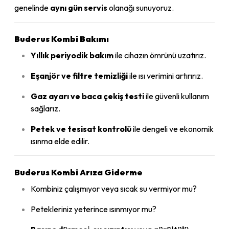
genelinde
aynı gün servis
olanağı sunuyoruz.
Buderus Kombi Bakımı
Yıllık periyodik bakım
ile cihazın ömrünü uzatırız.
Eşanjör ve filtre temizliği
ile ısı verimini artırırız.
Gaz ayarı ve baca çekiş testi
ile güvenli kullanım
sağlarız.
Petek ve tesisat kontrolü
ile dengeli ve ekonomik
ısınma elde edilir.
Buderus Kombi Arıza Giderme
Kombiniz çalışmıyor veya sıcak su vermiyor mu?
Petekleriniz yeterince ısınmıyor mu?