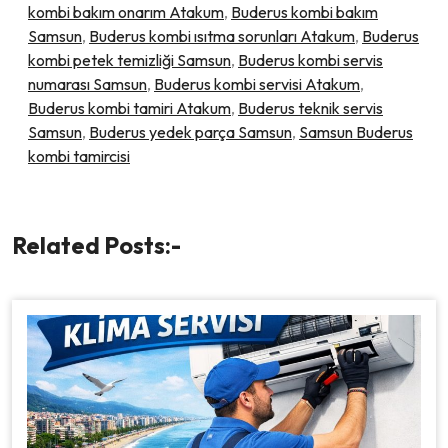
kombi bakım onarım Atakum
,
Buderus kombi bakım
Samsun
,
Buderus kombi ısıtma sorunları Atakum
,
Buderus
kombi petek temizliği Samsun
,
Buderus kombi servis
numarası Samsun
,
Buderus kombi servisi Atakum
,
Buderus kombi tamiri Atakum
,
Buderus teknik servis
Samsun
,
Buderus yedek parça Samsun
,
Samsun Buderus
kombi tamircisi
Related Posts:-