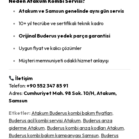
Neden Atakum Kombi Servisi?
Atakum ve Samsun genelinde aynı gün servis
10+ yıl tecrübe ve sertifikalı teknik kadro
Orijinal Buderus yedek parça garantisi
Uygun fiyat ve kalıcı çözümler
Müşteri memnuniyeti odaklı hizmet anlayışı
İletişim
Telefon:
+90 552 347 85 91
Adres:
Cumhuriyet Mah. 98 Sok. 10/H, Atakum,
Samsun
Etketler:
Atakum Buderus kombi bakım fiyatları
,
Buderus acil kombi servisi Atakum
,
Buderus arıza
giderme Atakum
,
Buderus kombi arıza kodları Atakum
,
Buderus kombi bakım kampanyası Samsun
,
Buderus