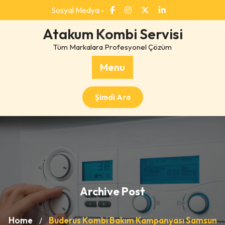
Skip
Sosyal Medya -
to
content
Atakum Kombi Servisi
Tüm Markalara Profesyonel Çözüm
Menu
Şimdi Ara
Archive Post
Home
Buderus Kombi Bakım Kampanyası Samsun
/