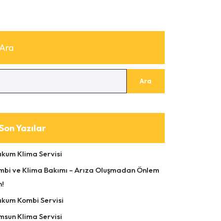
Ara
Ara
Son Yazılar
akum Klima Servisi
mbi ve Klima Bakımı – Arıza Oluşmadan Önlem
n!
akum Kombi Servisi
msun Klima Servisi