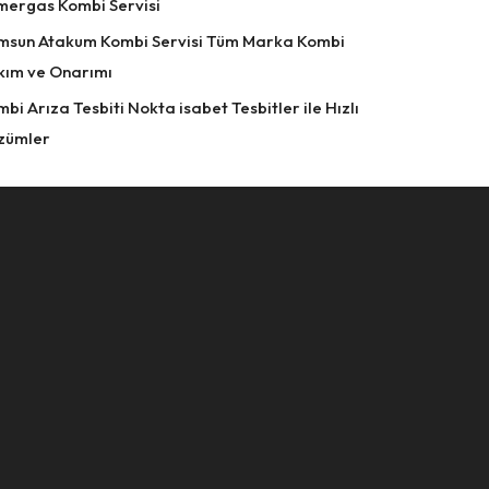
mergas Kombi Servisi
msun Atakum Kombi Servisi Tüm Marka Kombi
kım ve Onarımı
bi Arıza Tesbiti Nokta isabet Tesbitler ile Hızlı
zümler