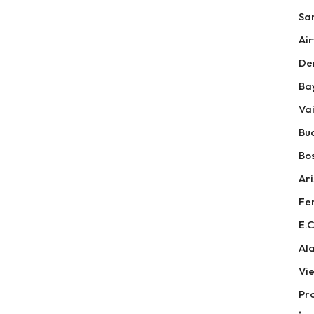
Sa
Air
De
Ba
Vai
Bu
Bos
Ari
Fer
E.C
Ala
Vi
Pr