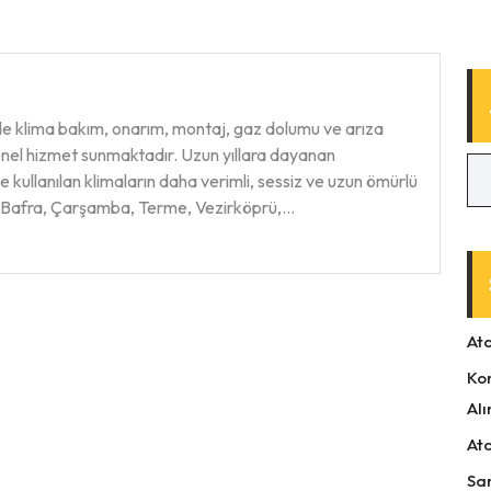
de klima bakım, onarım, montaj, gaz dolumu ve arıza
onel hizmet sunmaktadır. Uzun yıllara dayanan
e kullanılan klimaların daha verimli, sessiz ve uzun ömürlü
k, Bafra, Çarşamba, Terme, Vezirköprü,…
At
Ko
Alı
At
Sa