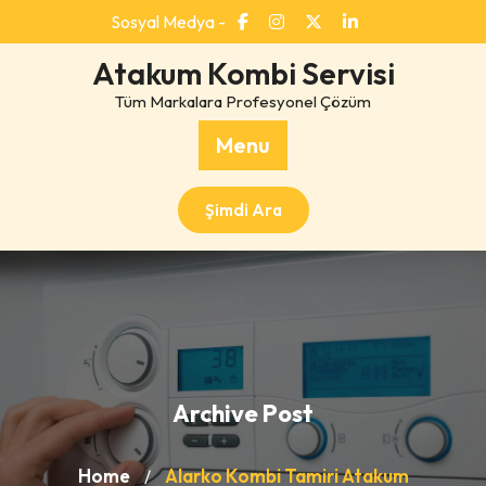
Skip
Sosyal Medya -
to
content
Atakum Kombi Servisi
Tüm Markalara Profesyonel Çözüm
Menu
Şimdi Ara
Archive Post
Home
Alarko Kombi Tamiri Atakum
/