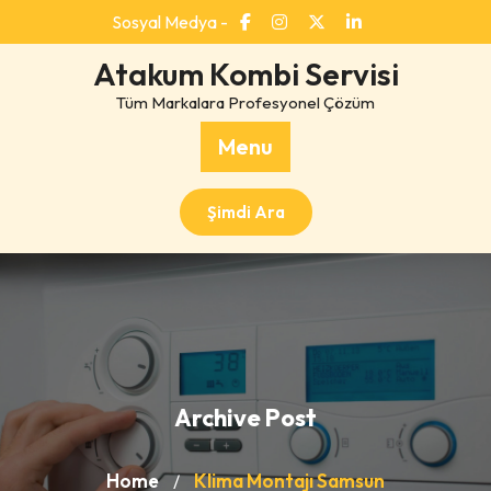
Skip
Sosyal Medya -
to
content
Atakum Kombi Servisi
Tüm Markalara Profesyonel Çözüm
Menu
Şimdi Ara
Archive Post
Home
Klima Montajı Samsun
/