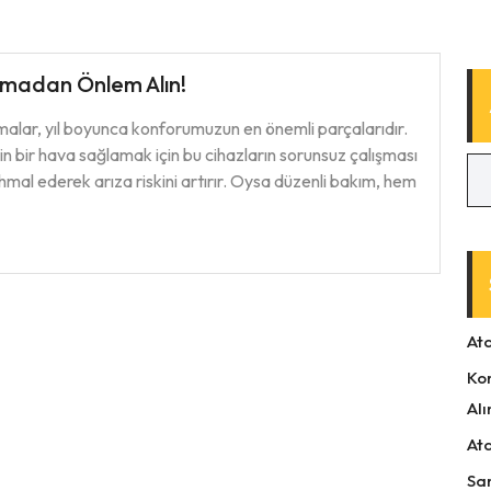
şmadan Önlem Alın!
imalar, yıl boyunca konforumuzun en önemli parçalarıdır.
in bir hava sağlamak için bu cihazların sorunsuz çalışması
hmal ederek arıza riskini artırır. Oysa düzenli bakım, hem
At
Ko
Alı
At
Sa