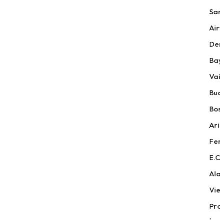
Sa
Air
De
Ba
Vai
Bu
Bos
Ari
Fer
E.C
Ala
Vi
Pr