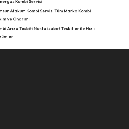
mergas Kombi Servisi
msun Atakum Kombi Servisi Tüm Marka Kombi
kım ve Onarımı
bi Arıza Tesbiti Nokta isabet Tesbitler ile Hızlı
zümler