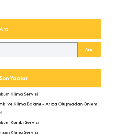
Ara
Ara
Son Yazılar
akum Klima Servisi
mbi ve Klima Bakımı – Arıza Oluşmadan Önlem
n!
akum Kombi Servisi
msun Klima Servisi