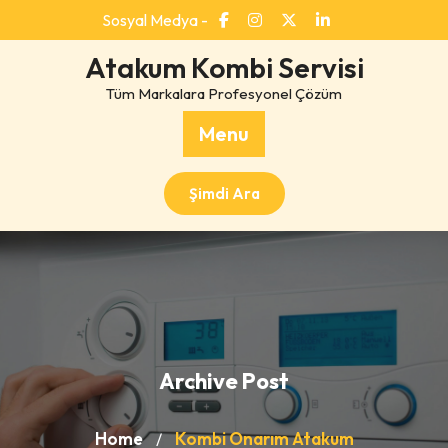
Skip
Sosyal Medya -
to
content
Atakum Kombi Servisi
Tüm Markalara Profesyonel Çözüm
Menu
Şimdi Ara
Archive Post
Home
Kombi Onarım Atakum
/