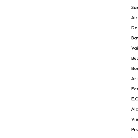
Sa
Air
De
Ba
Vai
Bu
Bos
Ari
Fer
E.C
Ala
Vi
Pr