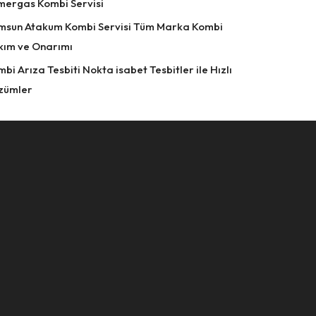
mergas Kombi Servisi
msun Atakum Kombi Servisi Tüm Marka Kombi
kım ve Onarımı
bi Arıza Tesbiti Nokta isabet Tesbitler ile Hızlı
zümler