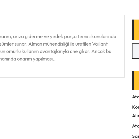
narım, arıza giderme ve yedek parça temini konularında
zümler sunar. Alman mühendisliği ile üretilen Vaillant
uzun ömürlü kullanım avantajlarıyla öne çıkar. Ancak bu
amanında onarım yapılması…
At
Ko
Alı
At
Sa