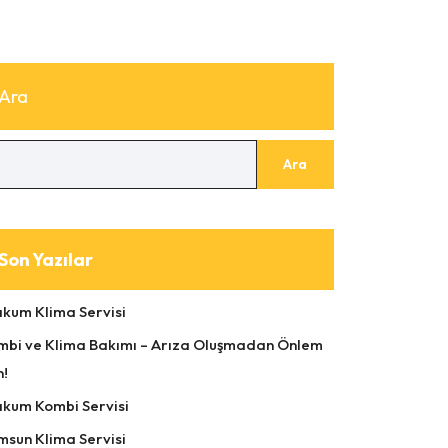
Ara
Ara
Son Yazılar
akum Klima Servisi
mbi ve Klima Bakımı – Arıza Oluşmadan Önlem
n!
akum Kombi Servisi
msun Klima Servisi