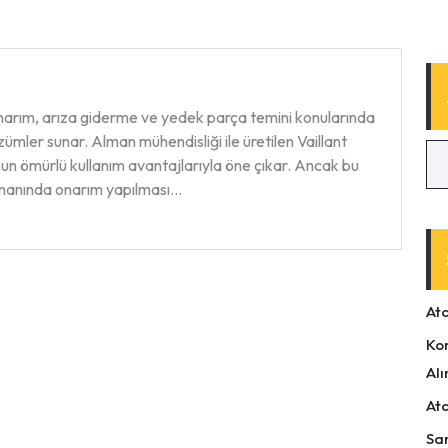
narım, arıza giderme ve yedek parça temini konularında
zümler sunar. Alman mühendisliği ile üretilen Vaillant
uzun ömürlü kullanım avantajlarıyla öne çıkar. Ancak bu
amanında onarım yapılması…
At
Ko
Alı
At
Sa