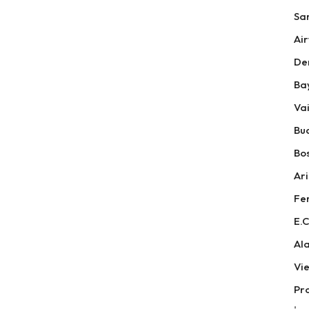
Sa
Air
De
Ba
Vai
Bu
Bos
Ari
Fer
E.C
Ala
Vi
Pr