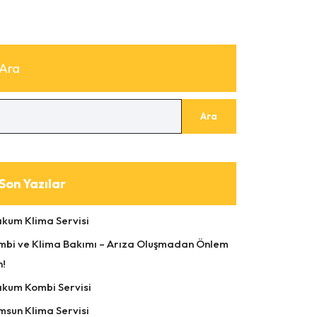
Ara
Ara
Son Yazılar
akum Klima Servisi
mbi ve Klima Bakımı – Arıza Oluşmadan Önlem
n!
akum Kombi Servisi
msun Klima Servisi