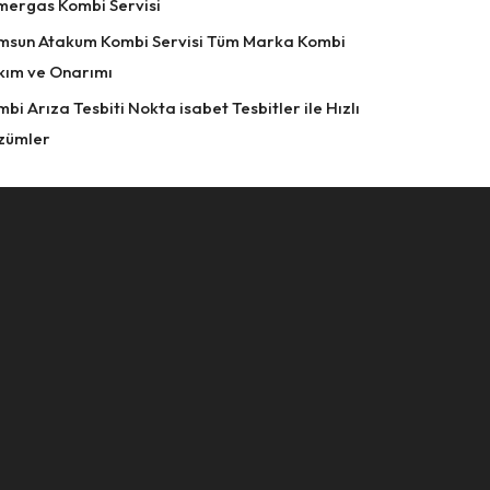
mergas Kombi Servisi
msun Atakum Kombi Servisi Tüm Marka Kombi
kım ve Onarımı
bi Arıza Tesbiti Nokta isabet Tesbitler ile Hızlı
zümler