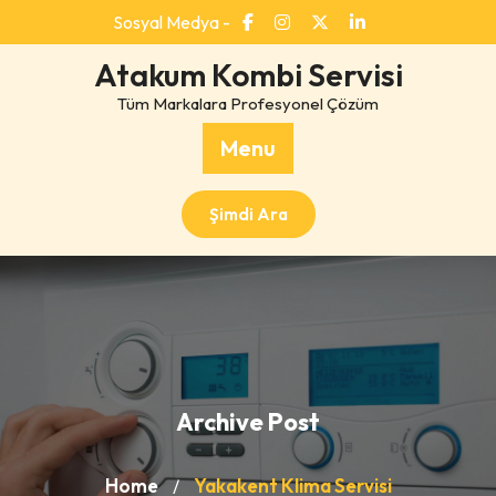
Skip
Sosyal Medya -
to
content
Atakum Kombi Servisi
Tüm Markalara Profesyonel Çözüm
Menu
Şimdi Ara
Archive Post
Home
Yakakent Klima Servisi
/